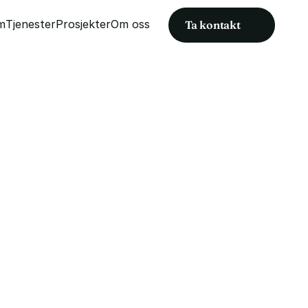
m
Tjenester
Prosjekter
Om oss
Ta kontakt
m
Tjenester
Prosjekter
Om oss