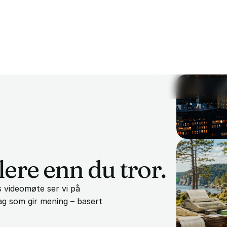
brukervennlig.
lere enn du tror.
s videomøte ser vi på 
g som gir mening – basert 