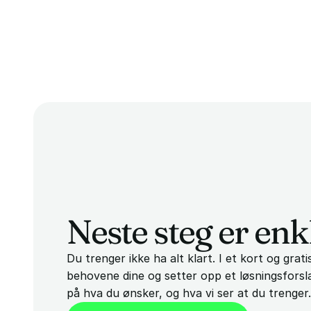
løsning som gjør konseptet tydelig, profesjonelt og 
Neste steg er enk
Du trenger ikke ha alt klart. I et kort og grati
behovene dine og setter opp et løsningsforsla
på hva du ønsker, og hva vi ser at du trenger.